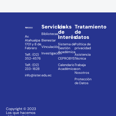
Servicios
Links
Tratamiento
de
de
Bibliotecas
Interés
datos
Av.
Atahualpa
Bienestar
1701 y 8 de
Sistema de
Política de
Vinculación
Febrero
Gestión
privacidad
Académica
Investigación
Telf.: (02)
Asistencia
352-4576
CEPROBYS
Técnica
Telf.: (02)
Calendario
Trabaja
233-1628
Académico
con
Nosotros
info@ister.edu.ec
Protección
de Datos
Copyright © 2023
Los que hacemos